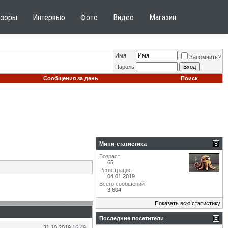
бзоры
Интервью
Фото
Видео
Магазин
Имя
Запомнить?
Пароль
Сообщения за день
Поиск
Мини-статистика
Возраст
65
Регистрация
04.01.2019
Всего сообщений
3,604
Показать всю статистику
Последние посетители
31.10.2019
16:49