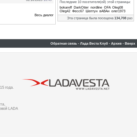
Последние 10 посетителя(ей) этой страницы:
bokareff
DarkOtter
nordline
OFA
Oleg08
Oleg42
Фесс67
Шептун
вАВАн
олег1973
Весь диалог
Эта страница была посещена
134,708
раз
Обратная связь
-
Лада Веста Клуб
-
Архив
-
Вверх
15 года.
та,
новой LADA