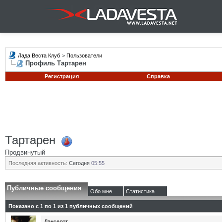
Лада Веста Клуб
>
Пользователи
Профиль Тартарен
Регистрация
Справка
Тартарен
Продвинутый
Последняя активность:
Сегодня
05:55
Публичные сообщения
Обо мне
Статистика
Показано с 1 по
1
из
1
публичных сообщений
Ланселот