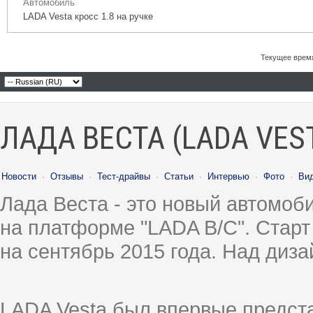
Автомобиль
LADA Vesta кросс 1.8 на ручке
Текущее врем
ЛАДА ВЕСТА (LADA VES
Новости
·
Отзывы
·
Тест-драйвы
·
Статьи
·
Интервью
·
Фото
·
Ви
Лада Веста - это новый автомо
на платформе "LADA B/C". Старт
на сентябрь 2015 года. Над диз
LADA Vesta был впервые предст