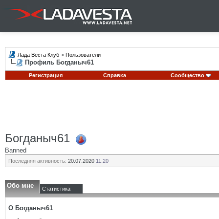
Лада Веста Клуб
>
Пользователи
Профиль Богданыч61
Регистрация
Справка
Сообщество
Богданыч61
Banned
Последняя активность:
20.07.2020
11:20
Обо мне
Статистика
О Богданыч61