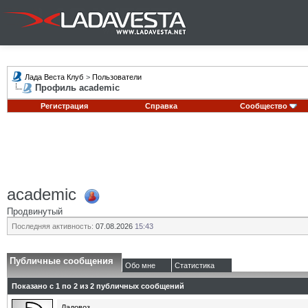
Лада Веста Клуб
>
Пользователи
Профиль academic
Регистрация
Справка
Сообщество
academic
Продвинутый
Последняя активность:
07.08.2026
15:43
Публичные сообщения
Обо мне
Статистика
Показано с 1 по
2
из
2
публичных сообщений
Ладовоз