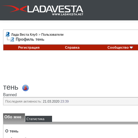
Лада Веста Клуб
>
Пользователи
Профиль тень
Регистрация
Справка
Сообщество
тень
Banned
Последняя активность:
21.03.2020
23:39
Обо мне
Статистика
О тень