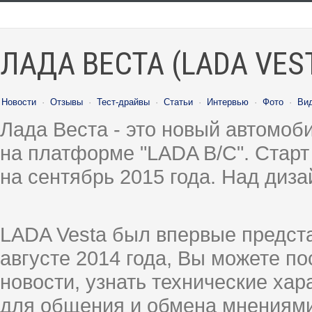
ЛАДА ВЕСТА (LADA VES
Новости
·
Отзывы
·
Тест-драйвы
·
Статьи
·
Интервью
·
Фото
·
Ви
Лада Веста - это новый автомо
на платформе "LADA B/C". Старт
на сентябрь 2015 года. Над диз
LADA Vesta был впервые предст
августе 2014 года, Вы можете п
новости, узнать технические ха
для общения и обмена мнениями