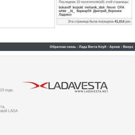
Последние 10 посетителя(ей) этой страницы:
bokareff
leopold
mehanik_disk
Never
OFA
white
_AI_
Варвар59
Дмитрий_Воронеж
Ладовоз
Эта страница была посещена
41,014
раз
Обратная связь
-
Лада Веста Клуб
-
Архив
-
Вверх
15 года.
та,
новой LADA