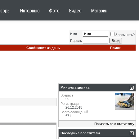
бзоры
Интервью
Фото
Видео
Магазин
Имя
Запомнить?
Пароль
Сообщения за день
Поиск
Мини-статистика
Возраст
55
Регистрация
26.12.2015
Всего сообщений
671
Показать всю статистику
Последние посетители