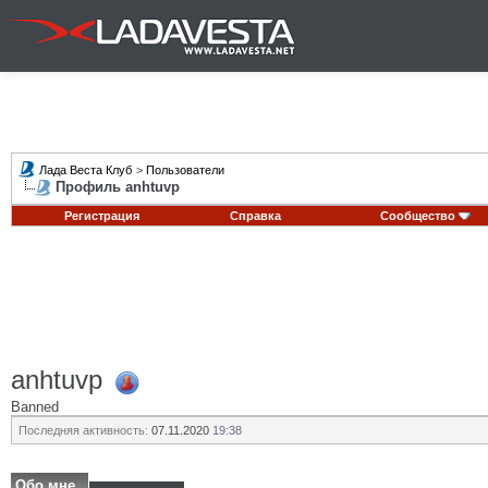
Лада Веста Клуб
>
Пользователи
Профиль anhtuvp
Регистрация
Справка
Сообщество
anhtuvp
Banned
Последняя активность:
07.11.2020
19:38
Обо мне