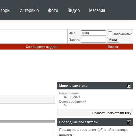
бзоры
Интервью
Фото
Видео
Магазин
Имя
Запомнить?
Пароль
Сообщения за день
Поиск
Мини-статистика
Регистрация
07.02.2021
Всего сообщений
5
Показать всю статистику
Последние посетители
Последние 1 посетителя(ей) этой страницы:
водитель