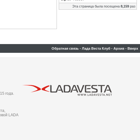
Эта страница была посещена
8,159
раз
Обратная связь
-
Лада Веста Клуб
-
Архив
-
Вверх
15 года.
та,
новой LADA