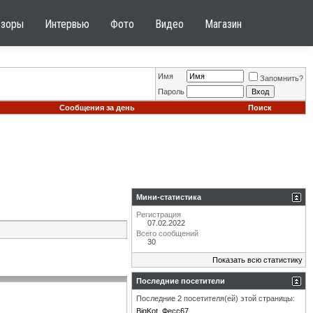
бзоры
Интервью
Фото
Видео
Магазин
Имя
Запомнить?
Пароль
Сообщения за день
Поиск
Мини-статистика
Регистрация
07.02.2022
Всего сообщений
30
Показать всю статистику
Последние посетители
Последние 2 посетителя(ей) этой страницы:
BigKot
Фесс67