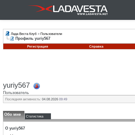
Лада Веста Клуб
>
Пользователи
Профиль yuriy567
Регистрация
Справка
yuriy567
Пользователь
Последняя активность:
04.08.2026
09:49
Обо мне
Статистика
О yuriy567