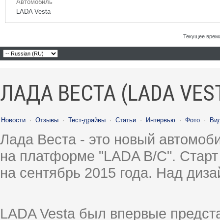
Автомобиль
LADA Vesta
Текущее врем
ЛАДА ВЕСТА (LADA VES
Новости
·
Отзывы
·
Тест-драйвы
·
Статьи
·
Интервью
·
Фото
·
Ви
Лада Веста - это новый автомо
на платформе "LADA B/C". Старт
на сентябрь 2015 года. Над диз
LADA Vesta был впервые предст