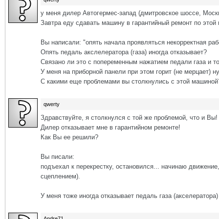
у меня дилер Автогермес-запад (дмитровское шоссе, Моск
Завтра еду сдавать машину в гарантийный ремонт по этой
Вы написали: "опять начала проявляться некорректная ра
Опять педаль акслелератора (газа) иногда отказывает?
Связано ли это с попеременным нажатием педали газа и т
У меня на приборной панели при этом горит (не мерцает) ну
С какими еще проблемами вы столкнулись с этой машиной
qwerty
Здравствуйте, я столкнулся с той же проблемой, что и Вы!
Дилер отказывает мне в гарантийном ремонте!
Как Вы ее решили?
Вы писали:
подъехал к перекрестку, остановился... начинаю движение,
сцеплением).
У меня тоже иногда отказывает педаль газа (акселератора)
Andre71