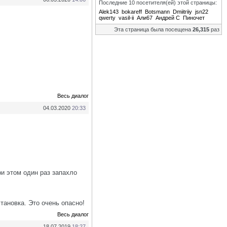
Последние 10 посетителя(ей) этой страницы:
Alek143
bokareff
Botsmann
Dmiitriiy
jsn22
qwerty
vasil-ii
Али67
Андрей С
Пиночет
Эта страница была посещена
26,315
раз
Весь диалог
04.03.2020
20:33
ри этом один раз запахло
тановка. Это очень опасно!
Весь диалог
18.07.2019
18:27