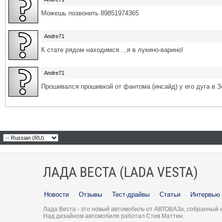
Можешь позвонить 89851974365
Andre71
К стате рядом находимся...,я в лукино-варино!
Andre71
Прошивался прошивкой от фантома (инсайд) у его дуга в З
ЛАДА ВЕСТА (LADA VESTA)
Новости
·
Отзывы
·
Тест-драйвы
·
Статьи
·
Интервью
Лада Веста - это новый автомобиль от АВТОВАЗа, собранный 
Над дизайном автомобиля работал Стив Маттин.