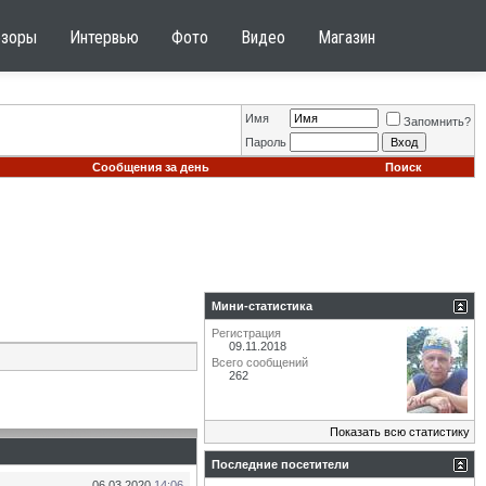
бзоры
Интервью
Фото
Видео
Магазин
Имя
Запомнить?
Пароль
Сообщения за день
Поиск
Мини-статистика
Регистрация
09.11.2018
Всего сообщений
262
Показать всю статистику
Последние посетители
06.03.2020
14:06