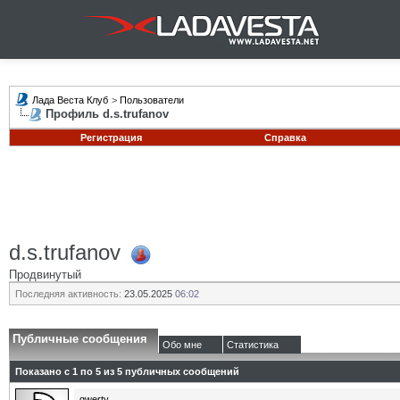
Лада Веста Клуб
>
Пользователи
Профиль d.s.trufanov
Регистрация
Справка
d.s.trufanov
Продвинутый
Последняя активность:
23.05.2025
06:02
Публичные сообщения
Обо мне
Статистика
Показано с 1 по
5
из
5
публичных сообщений
qwerty