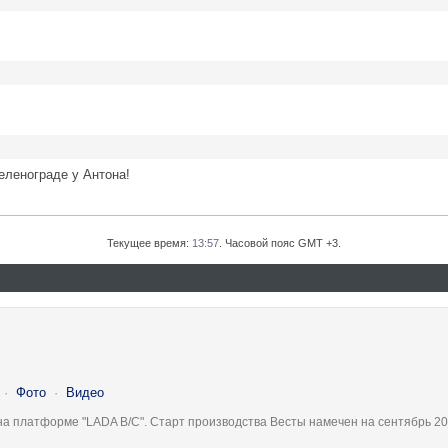
еленограде у Антона!
Текущее время:
13:57
. Часовой пояс GMT +3.
·
Фото
·
Видео
на платформе "LADA B/C". Старт производства Весты намечен на сентябрь 20