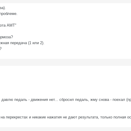
ва).
 проблеме.
бота АМТ"
ормоза?
жная передача (1 или 2).
?
 давлю педаль - движения нет... сбросил педаль, жму снова - поехал (п
 на перекрестах и никакие нажатия не дают результата, только полная ос