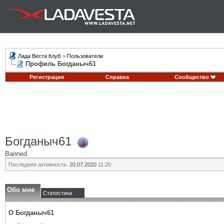
Лада Веста Клуб
>
Пользователи
Профиль Богданыч61
Регистрация
Справка
Сообщество
Богданыч61
Banned
Последняя активность:
20.07.2020
11:20
Обо мне
Статистика
О Богданыч61