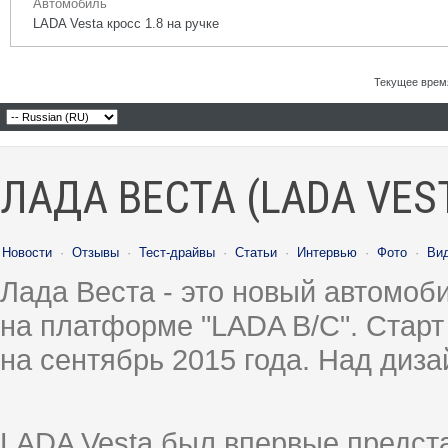
Автомобиль
LADA Vesta кросс 1.8 на ручке
Текущее врем
ЛАДА ВЕСТА (LADA VES
Новости
·
Отзывы
·
Тест-драйвы
·
Статьи
·
Интервью
·
Фото
·
Ви
Лада Веста - это новый автомо
на платформе "LADA B/C". Старт
на сентябрь 2015 года. Над диз
LADA Vesta был впервые предст