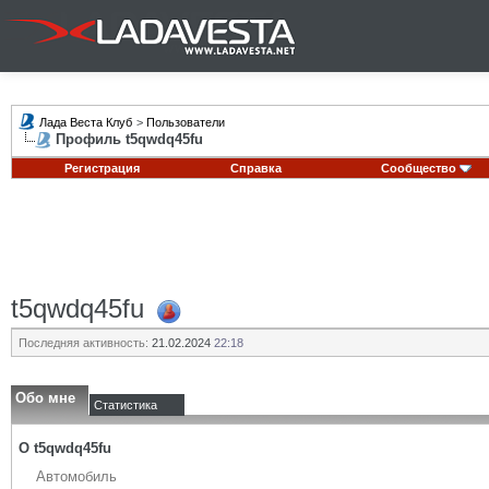
Лада Веста Клуб
>
Пользователи
Профиль t5qwdq45fu
Регистрация
Справка
Сообщество
t5qwdq45fu
Последняя активность:
21.02.2024
22:18
Обо мне
Статистика
О t5qwdq45fu
Автомобиль