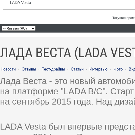
LADA Vesta
Текущее врем
ЛАДА ВЕСТА (LADA VES
Новости
·
Отзывы
·
Тест-драйвы
·
Статьи
·
Интервью
·
Фото
·
Ви
Лада Веста - это новый автомо
на платформе "LADA B/C". Старт
на сентябрь 2015 года. Над диз
LADA Vesta был впервые предст