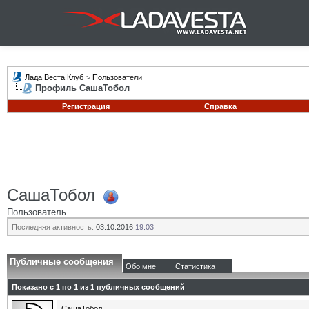
Лада Веста Клуб
>
Пользователи
Профиль СашаТобол
Регистрация
Справка
СашаТобол
Пользователь
Последняя активность:
03.10.2016
19:03
Публичные сообщения
Обо мне
Статистика
Показано с 1 по
1
из
1
публичных сообщений
СашаТобол