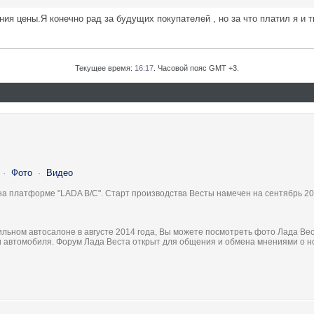
я цены.Я конечно рад за будущих покупателей , но за что платил я и 
Текущее время:
16:17
. Часовой пояс GMT +3.
·
Фото
·
Видео
на платформе "LADA B/C". Старт производства Весты намечен на сентябрь 20
льном автосалоне в августе 2014 года, Вы можете посмотреть фото Лада Вес
ки автомобиля. Форум Лада Веста открыт для общения и обмена мнениями о 