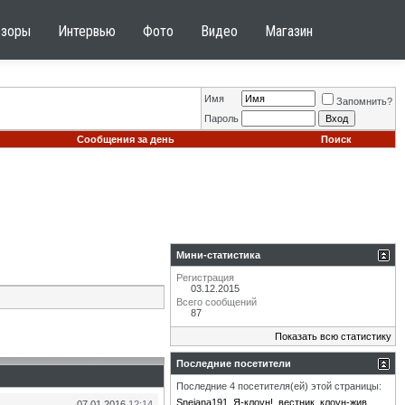
бзоры
Интервью
Фото
Видео
Магазин
Имя
Запомнить?
Пароль
Сообщения за день
Поиск
Мини-статистика
Регистрация
03.12.2015
Всего сообщений
87
Показать всю статистику
Последние посетители
Последние 4 посетителя(ей) этой страницы:
Snejana191
Я-клоун!
вестник
клоун-жив
07.01.2016
12:14