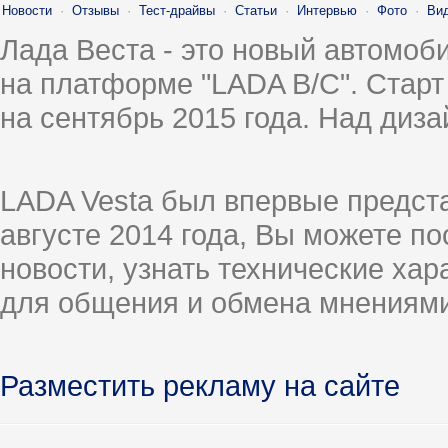
Новости
·
Отзывы
·
Тест-драйвы
·
Статьи
·
Интервью
·
Фото
·
Ви
Лада Веста - это новый автомо
на платформе "LADA B/C". Старт
на сентябрь 2015 года. Над диз
LADA Vesta был впервые предст
августе 2014 года, Вы можете п
новости, узнать технические ха
для общения и обмена мнениями
Разместить рекламу на сайте