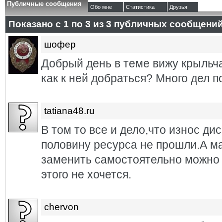
Публичные сообщения
Обо мне
Статистика
Друзья
Показано с 1 по
3
из
3
публичных сообщени
шофер
Добрый день в теме вижу крыльча
как к ней добраться? Много дел 
tatiana48.ru
В том то все и дело,что износ ди
половину ресурса не прошли.А ма
заменить самостоятельно можно с
этого не хочется.
chervon