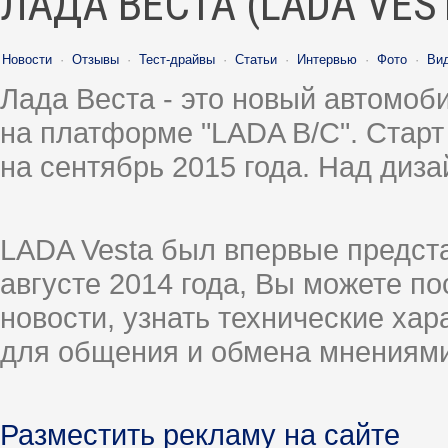
ЛАДА ВЕСТА (LADA VES
Новости
·
Отзывы
·
Тест-драйвы
·
Статьи
·
Интервью
·
Фото
·
Ви
Лада Веста - это новый автомо
на платформе "LADA B/C". Старт
на сентябрь 2015 года. Над диз
LADA Vesta был впервые предст
августе 2014 года, Вы можете п
новости, узнать технические ха
для общения и обмена мнениями
Разместить рекламу на сайте