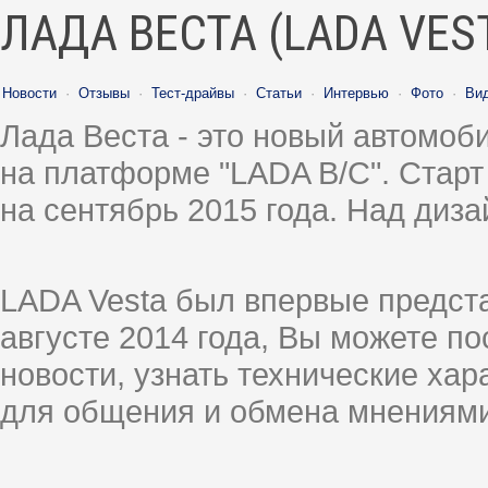
ЛАДА ВЕСТА (LADA VES
Новости
·
Отзывы
·
Тест-драйвы
·
Статьи
·
Интервью
·
Фото
·
Ви
Лада Веста - это новый автомо
на платформе "LADA B/C". Старт
на сентябрь 2015 года. Над диз
LADA Vesta был впервые предст
августе 2014 года, Вы можете п
новости, узнать технические ха
для общения и обмена мнениями