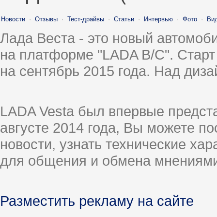
Новости
·
Отзывы
·
Тест-драйвы
·
Статьи
·
Интервью
·
Фото
·
Ви
Лада Веста - это новый автомо
на платформе "LADA B/C". Старт
на сентябрь 2015 года. Над диз
LADA Vesta был впервые предст
августе 2014 года, Вы можете п
новости, узнать технические ха
для общения и обмена мнениями
Разместить рекламу на сайте