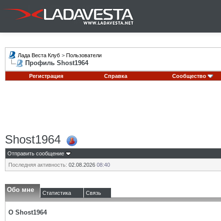
Лада Веста Клуб
>
Пользователи
Профиль Shost1964
Регистрация
Справка
Сообщество
Shost1964
Отправить сообщение
Последняя активность:
02.08.2026
08:40
Обо мне
Статистика
Связь
О Shost1964