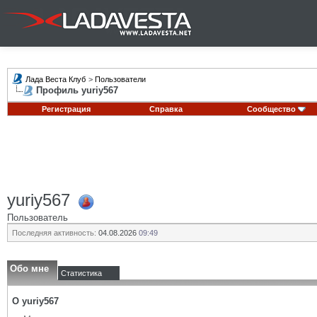
Лада Веста Клуб
>
Пользователи
Профиль yuriy567
Регистрация
Справка
Сообщество
yuriy567
Пользователь
Последняя активность:
04.08.2026
09:49
Обо мне
Статистика
О yuriy567