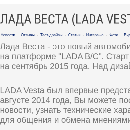
ЛАДА ВЕСТА (LADA VES
Новости
·
Отзывы
·
Тест-драйвы
·
Статьи
·
Интервью
·
Фото
·
Ви
Лада Веста - это новый автомо
на платформе "LADA B/C". Старт
на сентябрь 2015 года. Над диз
LADA Vesta был впервые предст
августе 2014 года, Вы можете п
новости, узнать технические ха
для общения и обмена мнениями