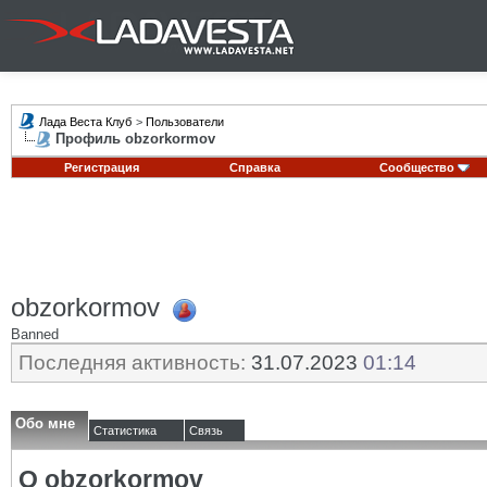
Лада Веста Клуб
>
Пользователи
Профиль obzorkormov
Регистрация
Справка
Сообщество
obzorkormov
Banned
Последняя активность:
31.07.2023
01:14
Обо мне
Статистика
Связь
О obzorkormov