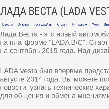
ЛАДА ВЕСТА (LADA VES
Новости
·
Отзывы
·
Тест-драйвы
·
Статьи
·
Интервью
·
Фото
·
Ви
Лада Веста - это новый автомо
на платформе "LADA B/C". Старт
на сентябрь 2015 года. Над диз
LADA Vesta был впервые предст
августе 2014 года, Вы можете п
новости, узнать технические ха
для общения и обмена мнениями