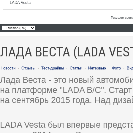
LADA Vesta
Текущее врем
ЛАДА ВЕСТА (LADA VES
Новости
·
Отзывы
·
Тест-драйвы
·
Статьи
·
Интервью
·
Фото
·
Ви
Лада Веста - это новый автомо
на платформе "LADA B/C". Старт
на сентябрь 2015 года. Над диз
LADA Vesta был впервые предст