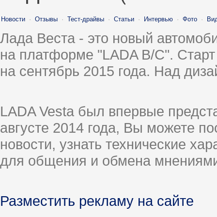
Новости
·
Отзывы
·
Тест-драйвы
·
Статьи
·
Интервью
·
Фото
·
Ви
Лада Веста - это новый автомо
на платформе "LADA B/C". Старт
на сентябрь 2015 года. Над диз
LADA Vesta был впервые предст
августе 2014 года, Вы можете п
новости, узнать технические ха
для общения и обмена мнениями
Разместить рекламу на сайте