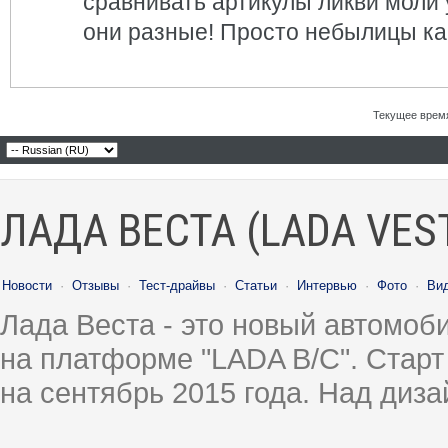
сравнивать артикулы ликви моли у
они разные! Просто небылицы как
Текущее врем
ЛАДА ВЕСТА (LADA VES
Новости
·
Отзывы
·
Тест-драйвы
·
Статьи
·
Интервью
·
Фото
·
Ви
Лада Веста - это новый автомо
на платформе "LADA B/C". Старт
на сентябрь 2015 года. Над диз