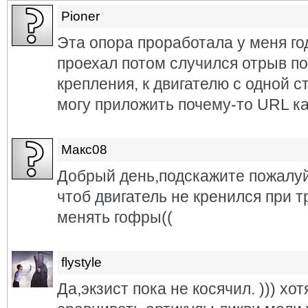
Pioner
Эта опора проработала у меня го
проехал потом случился отрыв по
крепления, к двигателю с одной с
могу приложить почему-то URL ка
Макс08
Добрый день,подскажите пожалуй
чтоб двигатель не кренился при т
менять гофры((
flystyle
Да,экзист пока не косячил. ))) хо