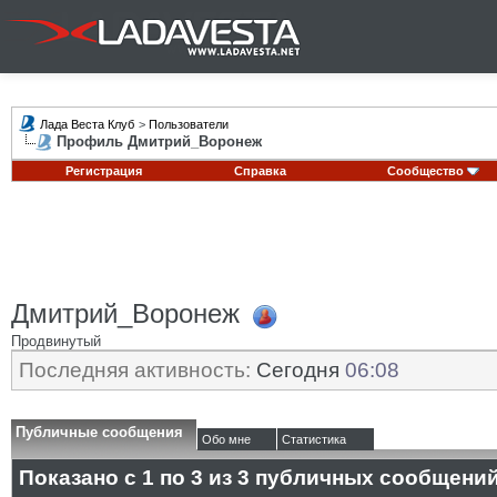
Лада Веста Клуб
>
Пользователи
Профиль Дмитрий_Воронеж
Регистрация
Справка
Сообщество
Дмитрий_Воронеж
Продвинутый
Последняя активность:
Сегодня
06:08
Публичные сообщения
Обо мне
Статистика
Показано с 1 по
3
из
3
публичных сообщени