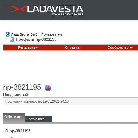
Лада Веста Клуб
>
Пользователи
Профиль np-3821195
Регистрация
Справка
Сообщество
np-3821195
Продвинутый
Последняя активность:
19.03.2021
20:13
Обо мне
Статистика
О np-3821195