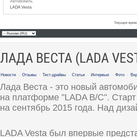
Автомобиль
LADA Vesta
Текущее врем
ЛАДА ВЕСТА (LADA VES
Новости
·
Отзывы
·
Тест-драйвы
·
Статьи
·
Интервью
·
Фото
·
Ви
Лада Веста - это новый автомо
на платформе "LADA B/C". Старт
на сентябрь 2015 года. Над диз
LADA Vesta был впервые предст