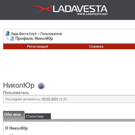
Лада Веста Клуб
>
Пользователи
Профиль НиколЮр
Регистрация
Справка
НиколЮр
Пользователь
Последняя активность:
03.03.2023
21:57
Обо мне
Статистика
О НиколЮр