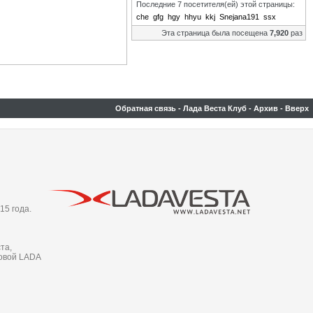
Последние 7 посетителя(ей) этой страницы:
che
gfg
hgy
hhyu
kkj
Snejana191
ssx
Эта страница была посещена
7,920
раз
Обратная связь
-
Лада Веста Клуб
-
Архив
-
Вверх
15 года.
та,
новой LADA