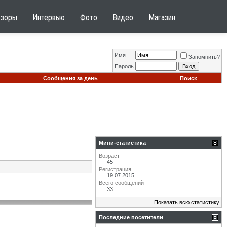
бзоры
Интервью
Фото
Видео
Магазин
Имя
Запомнить?
Пароль
Сообщения за день
Поиск
Мини-статистика
Возраст
45
Регистрация
19.07.2015
Всего сообщений
33
Показать всю статистику
Последние посетители