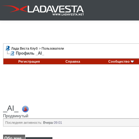
Лада Веста Клуб
>
Пользователи
Профиль _AI_
Регистрация
Справка
Сообщество
_AI_
Продвинутый
Последняя активность:
Вчера
09:01
Обо мне