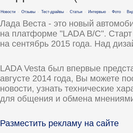
Новости
·
Отзывы
·
Тест-драйвы
·
Статьи
·
Интервью
·
Фото
·
Ви
Лада Веста - это новый автомо
на платформе "LADA B/C". Старт
на сентябрь 2015 года. Над диз
LADA Vesta был впервые предст
августе 2014 года, Вы можете п
новости, узнать технические ха
для общения и обмена мнениями
Разместить рекламу на сайте