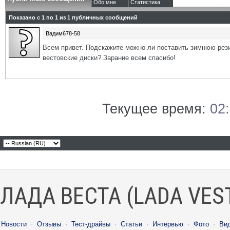
Обо мне
Статистика
Показано с 1 по
1
из
1
публичных сообщений
Вадим678-58
Всем привет. Подскажите можно ли поставить зимнюю рези
вестовские диски? Зарание всем спасибо!
Текущее время:
02
ЛАДА ВЕСТА (LADA VES
Новости
·
Отзывы
·
Тест-драйвы
·
Статьи
·
Интервью
·
Фото
·
Ви