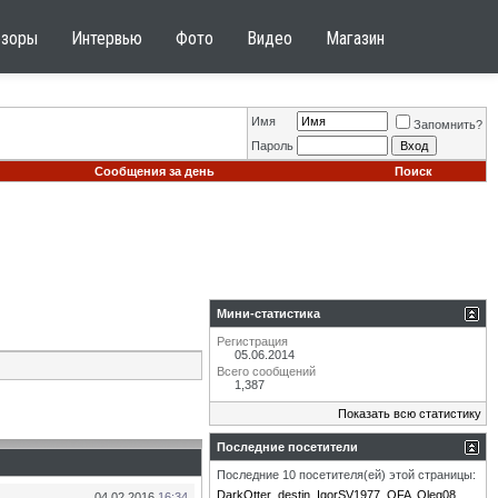
бзоры
Интервью
Фото
Видео
Магазин
Имя
Запомнить?
Пароль
Сообщения за день
Поиск
Мини-статистика
Регистрация
05.06.2014
Всего сообщений
1,387
Показать всю статистику
Последние посетители
Последние 10 посетителя(ей) этой страницы:
DarkOtter
destin
IgorSV1977
OFA
Oleg08
04.02.2016
16:34