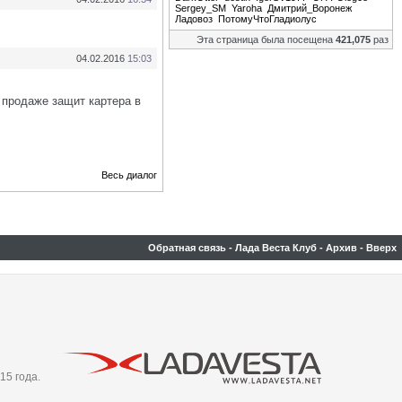
Sergey_SM
Yaroha
Дмитрий_Воронеж
Ладовоз
ПотомуЧтоГладиолус
Эта страница была посещена
421,075
раз
04.02.2016
15:03
 продаже защит картера в
Весь диалог
Обратная связь
-
Лада Веста Клуб
-
Архив
-
Вверх
15 года.