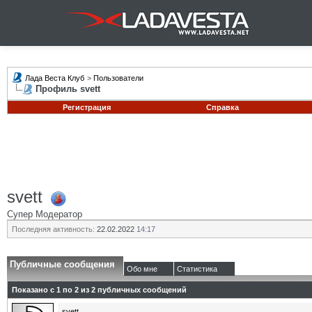
Лада Веста Клуб
>
Пользователи
Профиль svett
Регистрация
Справка
svett
Супер Модератор
Последняя активность:
22.02.2022
14:17
Публичные сообщения
Обо мне
Статистика
Показано с 1 по
2
из
2
публичных сообщений
svett