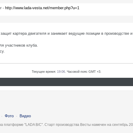
r -
http://www.lada-vesta.net/member.php?u=1
защит картера двигателя и занимает ведущие позиции в производстве и
ля участников клуба.
су.
Текущее время:
19:06
. Часовой пояс GMT +3.
·
Фото
·
Видео
на платформе "LADA B/C". Старт производства Весты намечен на сентябрь 20