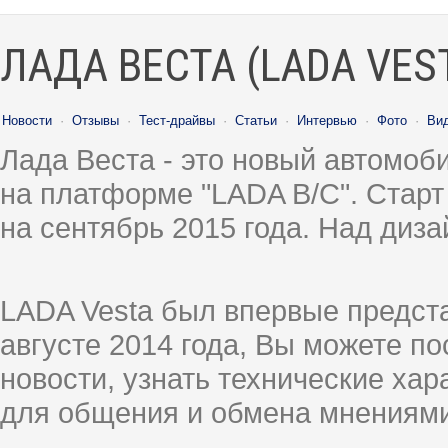
ЛАДА ВЕСТА (LADA VES
Новости
·
Отзывы
·
Тест-драйвы
·
Статьи
·
Интервью
·
Фото
·
Ви
Лада Веста - это новый автомо
на платформе "LADA B/C". Старт
на сентябрь 2015 года. Над диз
LADA Vesta был впервые предст
августе 2014 года, Вы можете п
новости, узнать технические ха
для общения и обмена мнениями