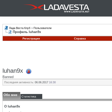
Лада Веста Клуб
>
Пользователи
Профиль luhan9x
Регистрация
Справка
luhan9x
Banned
Последняя активность:
06.06.2017
16:30
Обо мне
Статистика
О luhan9x