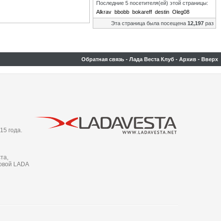
Последние 5 посетителя(ей) этой страницы:
Alkrav
bbobb
bokareff
destin
Oleg08
Эта страница была посещена
12,197
раз
Обратная связь
-
Лада Веста Клуб
-
Архив
-
Вверх
15 года.
та,
новой LADA