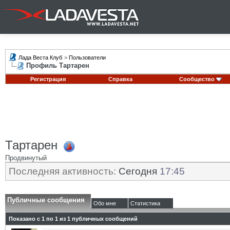
Лада Веста Клуб
>
Пользователи
Профиль Тартарен
Регистрация
Справка
Сообщество
Тартарен
Продвинутый
Последняя активность:
Сегодня
17:45
Публичные сообщения
Обо мне
Статистика
Показано с 1 по
1
из
1
публичных сообщений