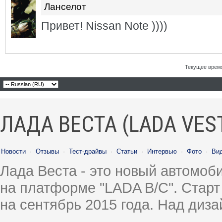
Ланселот
Привет! Nissan Note ))))
Текущее врем
ЛАДА ВЕСТА (LADA VES
Новости
·
Отзывы
·
Тест-драйвы
·
Статьи
·
Интервью
·
Фото
·
Ви
Лада Веста - это новый автомо
на платформе "LADA B/C". Старт
на сентябрь 2015 года. Над диз