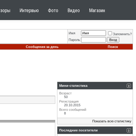
бзоры
Интервью
Фото
Видео
Магазин
Имя
Запомнить?
Пароль
Сообщения за день
Поиск
Мини-статистика
Возраст
50
Регистрация
20.10.2015
Всего сообщений
8
Показать всю статистику
Последние посетители