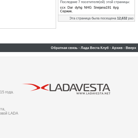
Последние 7 посетителя(ей) этой страницы:
ccx
Dar
dyhg
NHG
Snejana191
ttyg
Сержик.
Эта страница была посещена
12,632
раз
Обратная связь
-
Лада Веста Клуб
-
Архив
-
Вверх
15 года.
та,
новой LADA