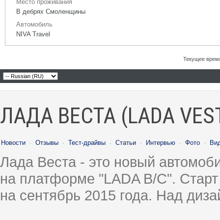
Место проживания
В дебрях Смоленщины
Автомобиль
NIVA Travel
Текущее врем
ЛАДА ВЕСТА (LADA VES
Новости
·
Отзывы
·
Тест-драйвы
·
Статьи
·
Интервью
·
Фото
·
Ви
Лада Веста - это новый автомо
на платформе "LADA B/C". Старт
на сентябрь 2015 года. Над диз