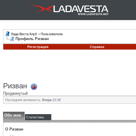
Лада Веста Клуб
>
Пользователи
Профиль Ризван
Регистрация
Справка
Ризван
Продвинутый
Последняя активность:
Вчера
22:38
Обо мне
Статистика
О Ризван