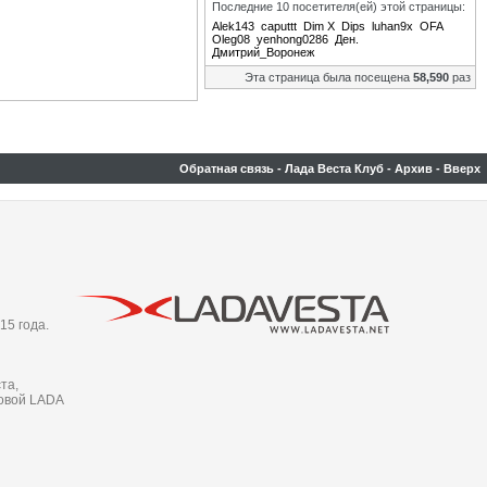
Последние 10 посетителя(ей) этой страницы:
Alek143
caputtt
Dim X
Dips
luhan9x
OFA
Oleg08
yenhong0286
Ден.
Дмитрий_Воронеж
Эта страница была посещена
58,590
раз
Обратная связь
-
Лада Веста Клуб
-
Архив
-
Вверх
15 года.
та,
новой LADA