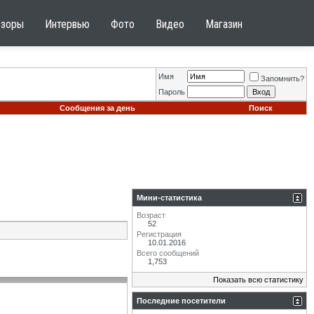
бзоры
Интервью
Фото
Видео
Магазин
Имя
Запомнить?
Пароль
Сообщения за день
Поиск
Мини-статистика
Возраст
52
Регистрация
10.01.2016
Всего сообщений
1,753
Показать всю статистику
Последние посетители