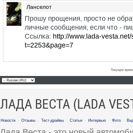
Ланселот
Прошу прощения, просто не обра
личные сообщения, если что - пи
Ссылка:
http://www.lada-vesta.ne
t=2253&page=7
Текущее врем
ЛАДА ВЕСТА (LADA VES
Новости
·
Отзывы
·
Тест-драйвы
·
Статьи
·
Интервью
·
Фото
·
Ви
Лада Веста - это новый автомо