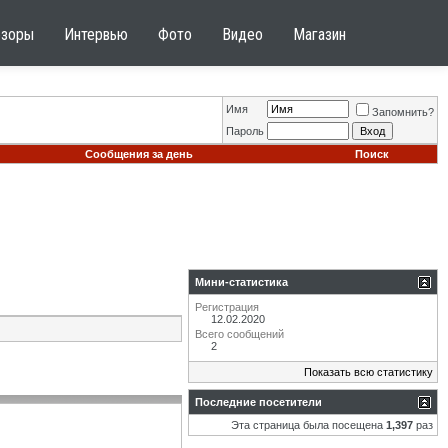
бзоры
Интервью
Фото
Видео
Магазин
Имя
Запомнить?
Пароль
Сообщения за день
Поиск
Мини-статистика
Регистрация
12.02.2020
Всего сообщений
2
Показать всю статистику
Последние посетители
Эта страница была посещена
1,397
раз