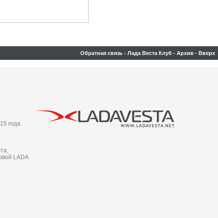
Обратная связь
-
Лада Веста Клуб
-
Архив
-
Вверх
15 года.
та,
новой LADA