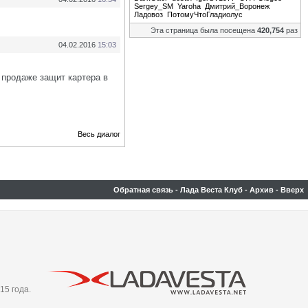
Sergey_SM
Yaroha
Дмитрий_Воронеж
Ладовоз
ПотомуЧтоГладиолус
Эта страница была посещена
420,754
раз
04.02.2016
15:03
 продаже защит картера в
Весь диалог
Обратная связь
-
Лада Веста Клуб
-
Архив
-
Вверх
15 года.