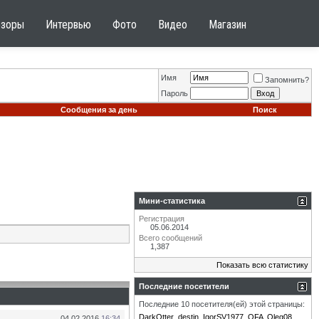
бзоры
Интервью
Фото
Видео
Магазин
Имя
Запомнить?
Пароль
Сообщения за день
Поиск
Мини-статистика
Регистрация
05.06.2014
Всего сообщений
1,387
Показать всю статистику
Последние посетители
Последние 10 посетителя(ей) этой страницы:
DarkOtter
destin
IgorSV1977
OFA
Oleg08
04.02.2016
16:34