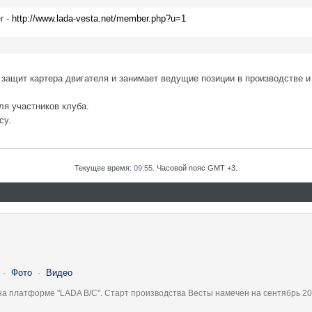
r -
http://www.lada-vesta.net/member.php?u=1
защит картера двигателя и занимает ведущие позиции в производстве и
ля участников клуба.
су.
Текущее время:
09:55
. Часовой пояс GMT +3.
·
Фото
·
Видео
на платформе "LADA B/C". Старт производства Весты намечен на сентябрь 20