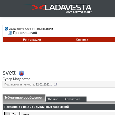
Лада Веста Клуб
>
Пользователи
Профиль svett
Регистрация
Справка
svett
Супер Модератор
Последняя активность:
22.02.2022
14:17
Публичные сообщения
Обо мне
Статистика
Показано с 1 по
2
из
2
публичных сообщений
svett