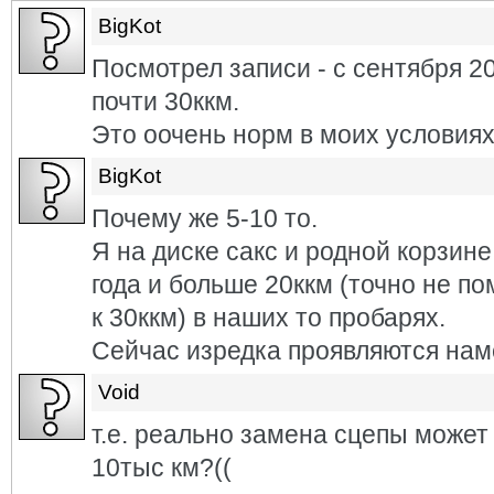
BigKot
Посмотрел записи - с сентября 2
почти 30ккм.
Это оочень норм в моих условиях
BigKot
Почему же 5-10 то.
Я на диске сакс и родной корзине
года и больше 20ккм (точно не п
к 30ккм) в наших то пробарях.
Сейчас изредка проявляются намё
Void
т.е. реально замена сцепы может 
10тыс км?((