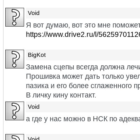
Void
Я вот думаю, вот это мне поможе
https://www.drive2.ru/l/562597011
BigKot
Замена сцепы всегда должна лечи
Прошивка может дать только уве
пазика и его более сглаженного п
В личку кину контакт.
Void
а где у нас можно в НСК по адек
Void