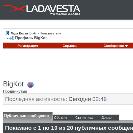
Лада Веста Клуб
>
Пользователи
Профиль BigKot
Регистрация
Справка
Сообщество
BigKot
Продвинутый
Последняя активность:
Сегодня
02:46
Публичные сообщения
Обо мне
Статистика
Друзья
Показано с 1 по
10
из
20
публичных сообще