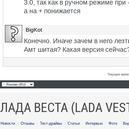
3.0, так как в ручном режиме при
а на + понижается
BigKot
Конечно. Иначе зачем в него лезт
Амт шитая? Какая версия сейчас
Текущее врем
ЛАДА ВЕСТА (LADA VES
Новости
·
Отзывы
·
Тест-драйвы
·
Статьи
·
Интервью
·
Фото
·
Ви