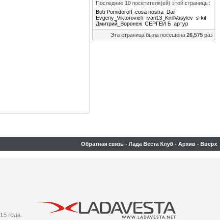
Последние 10 посетителя(ей) этой страницы:
Bob Pomidoroff
cosa nostra
Dar
Evgeny_Viktorovich
ivan13
KirillVasylev
s-kit
Дмитрий_Воронеж
СЕРГЕЙ Б
артур
Эта страница была посещена
26,575
раз
Обратная связь
-
Лада Веста Клуб
-
Архив
-
Вверх
15 года.