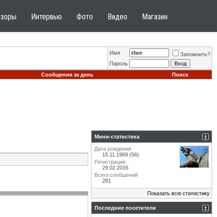
бзоры
Интервью
Фото
Видео
Магазин
Имя
Запомнить?
Пароль
Сообщения за день
Поиск
Мини-статистика
Дата рождения
15.11.1969 (56)
Регистрация
29.02.2016
Всего сообщений
281
Показать всю статистику
Последние посетители