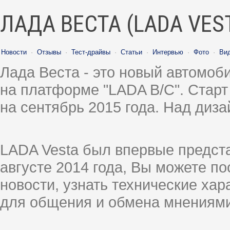
ЛАДА ВЕСТА (LADA VES
Новости
·
Отзывы
·
Тест-драйвы
·
Статьи
·
Интервью
·
Фото
·
Ви
Лада Веста - это новый автомо
на платформе "LADA B/C". Старт
на сентябрь 2015 года. Над диз
LADA Vesta был впервые предст
августе 2014 года, Вы можете п
новости, узнать технические ха
для общения и обмена мнениями