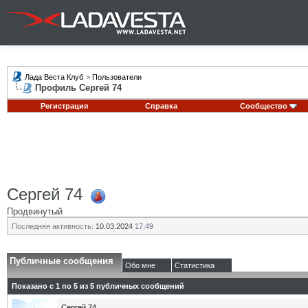
Лада Веста Клуб
>
Пользователи
Профиль Сергей 74
Регистрация
Справка
Сообщество
Сергей 74
Продвинутый
Последняя активность:
10.03.2024
17:49
Публичные сообщения
Обо мне
Статистика
Показано с 1 по
5
из
5
публичных сообщений
Сергей 74