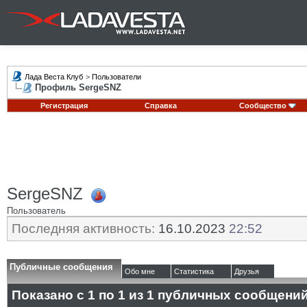
Лада Веста Клуб
>
Пользователи
Профиль SergeSNZ
Регистрация
Справка
Сообщество
SergeSNZ
Пользователь
Последняя активность:
16.10.2023
22:52
Публичные сообщения
Обо мне
Статистика
Друзья
Показано с 1 по
1
из
1
публичных сообщени