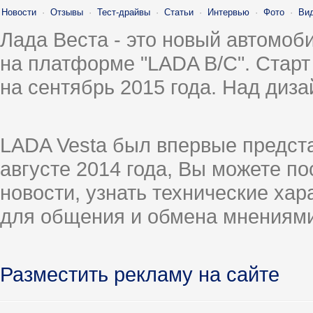
Новости
·
Отзывы
·
Тест-драйвы
·
Статьи
·
Интервью
·
Фото
·
Ви
Лада Веста - это новый автомо
на платформе "LADA B/C". Старт
на сентябрь 2015 года. Над диз
LADA Vesta был впервые предст
августе 2014 года, Вы можете п
новости, узнать технические ха
для общения и обмена мнениями
Разместить рекламу на сайте