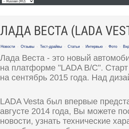
ЛАДА ВЕСТА (LADA VES
Новости
·
Отзывы
·
Тест-драйвы
·
Статьи
·
Интервью
·
Фото
·
Ви
Лада Веста - это новый автомо
на платформе "LADA B/C". Старт
на сентябрь 2015 года. Над диз
LADA Vesta был впервые предст
августе 2014 года, Вы можете п
новости, узнать технические ха