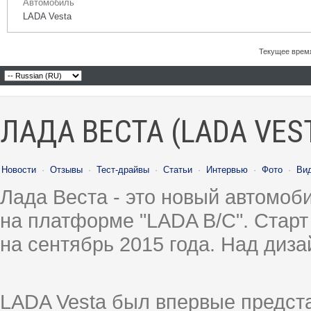
Автомобиль
LADA Vesta
Текущее врем
ЛАДА ВЕСТА (LADA VES
Новости
·
Отзывы
·
Тест-драйвы
·
Статьи
·
Интервью
·
Фото
·
Ви
Лада Веста - это новый автомо
на платформе "LADA B/C". Старт
на сентябрь 2015 года. Над диз
LADA Vesta был впервые предст