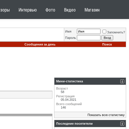
бзоры
Интервью
Фото
Видео
Магазин
Имя
Запомнить?
Пароль
Сообщения за день
Поиск
Мини-статистика
Возраст
58
Регистрация
05.04.2021
Всего сообщений
146
Показать всю статистику
Последние посетители