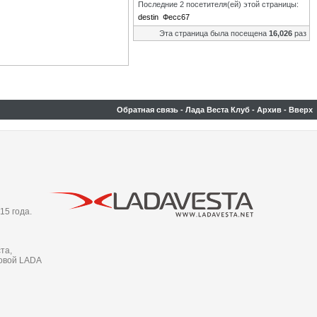
Последние 2 посетителя(ей) этой страницы:
destin
Фесс67
Эта страница была посещена
16,026
раз
Обратная связь
-
Лада Веста Клуб
-
Архив
-
Вверх
15 года.
та,
новой LADA