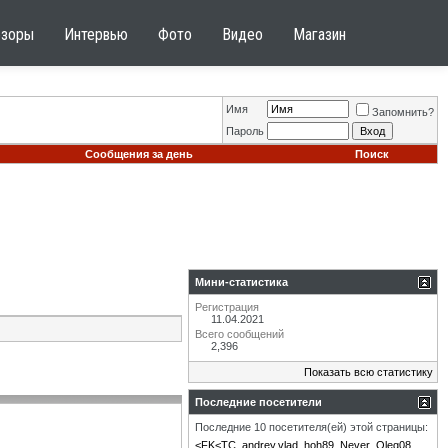
бзоры
Интервью
Фото
Видео
Магазин
Имя
Запомнить?
Пароль
Сообщения за день
Поиск
Мини-статистика
Регистрация
11.04.2021
Всего сообщений
2,396
Показать всю статистику
Последние посетители
Последние 10 посетителя(ей) этой страницы:
<FK<TC
andrey.vlad
hoh89
Never
Oleg08