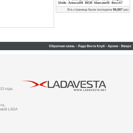
Shells
АлексейФ
ВЮВ
Максим48
Фесс67
Эта страница была посещена
98,887
раз
Обратная связь
-
Лада Веста Клуб
-
Архив
-
Вверх
15 года.
та,
новой LADA