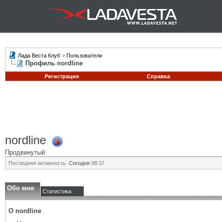
Лада Веста Клуб
>
Пользователи
Профиль nordline
Регистрация
Справка
nordline
Продвинутый
Последняя активность:
Сегодня
08:37
Обо мне
Статистика
О nordline