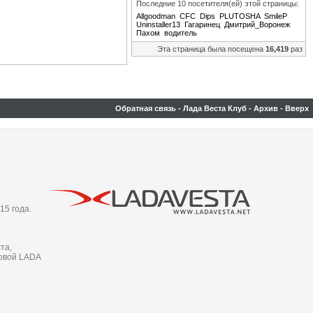
Последние 10 посетителя(ей) этой страницы:
Allgoodman
CFC
Dips
PLUTOSHA
SmileP
Uninstaller13
Гагаринец
Дмитрий_Воронеж
Пахом
водитель
Эта страница была посещена
16,419
раз
Обратная связь
-
Лада Веста Клуб
-
Архив
-
Вверх
15 года.
та,
новой LADA