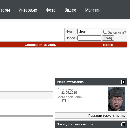
бзоры
Интервью
Фото
Видео
Магазин
Имя
Запомнить?
Пароль
Сообщения за день
Поиск
Мини-статистика
Регистрация
22.05.2016
Всего сообщений
379
Показать всю статистику
Последние посетители